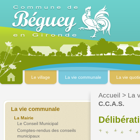
Le village
La vie communale
La vie quot
Accueil
>
La 
C.C.A.S.
La vie communale
Délibérat
La Mairie
Le Conseil Municipal
Comptes-rendus des conseils
municipaux