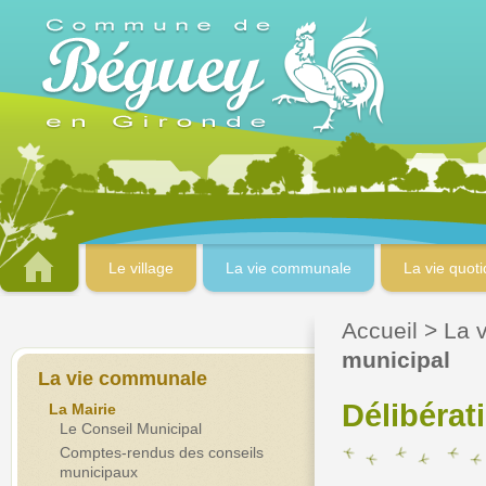
Le village
La vie communale
La vie quot
Accueil
>
La 
municipal
La vie communale
Délibérat
La Mairie
Le Conseil Municipal
Comptes-rendus des conseils
municipaux