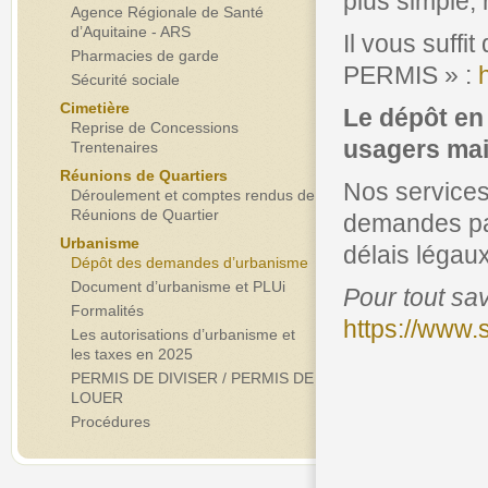
plus simple, 
Agence Régionale de Santé
d’Aquitaine - ARS
Il vous suffi
Pharmacies de garde
PERMIS » :
Sécurité sociale
Cimetière
Le dépôt en 
Reprise de Concessions
usagers mais
Trentenaires
Réunions de Quartiers
Nos services
Déroulement et comptes rendus de
Réunions de Quartier
demandes pa
Urbanisme
délais légau
Dépôt des demandes d’urbanisme
Document d’urbanisme et PLUi
Pour tout sa
Formalités
https://www.s
Les autorisations d’urbanisme et
les taxes en 2025
PERMIS DE DIVISER / PERMIS DE
LOUER
Procédures