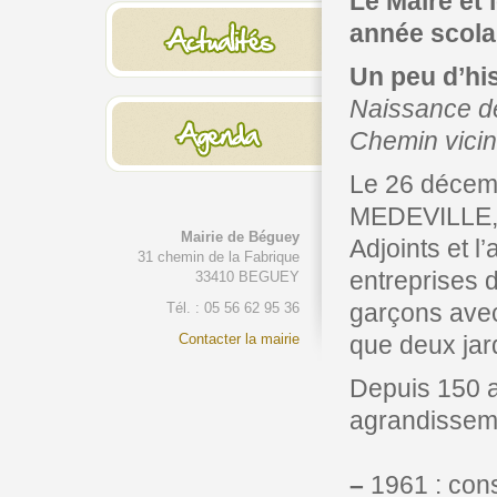
Le Maire et 
année scolai
Un peu d’his
Naissance de 
Chemin vicin
Le 26 décemb
MEDEVILLE, 
Mairie de Béguey
Adjoints et l’
31 chemin de la Fabrique
entreprises d
33410 BEGUEY
garçons avec l
Tél. : 05 56 62 95 36
Contacter la mairie
que deux jard
Depuis 150 a
agrandisseme
–
1961 : cons