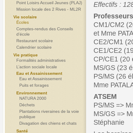
Point Loisirs Accueil Jeunes (PLAJ)
Effectifs : 1
Mission locale des 2 Rives - ML2R
Professeur
Vie scolaire
Écoles
CM1/CM2 (20
Comptes-rendus des Conseils
et Mme PATA
d’école
CE2/CM1 (2
Restaurant scolaire
Calendrier scolaire
CE1/CE2 (1
Vie pratique
CP/CE1 (20 
Formalités administratives
MS/GS (23 é
L’action sociale locale
Eau et Assainissement
PS/MS (26 é
Eau et Assainissement
Mme PATALA
Puits et forages
Environnement
ATSEM
NATURA 2000
PS/MS => M
Déchets
Plantations riveraines de la voie
MS/GS => M
publique
Stéphanie
Divagation des chiens et chats
Santé