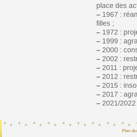
place des act
–
1967 : réam
filles ;
–
1972 : proje
–
1999 : agra
–
2000 : const
–
2002 : rest
–
2011 : proj
–
2012 : rest
–
2015 : inson
–
2017 : agra
–
2021/2022 :
Plan du 