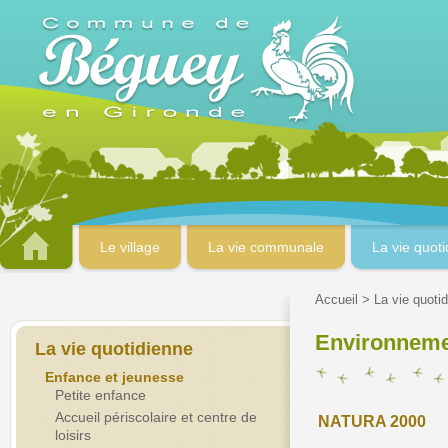
Le village
La vie communale
La vie quot
Accueil
>
La vie quoti
Environnem
La vie quotidienne
Enfance et jeunesse
Petite enfance
Accueil périscolaire et centre de
NATURA 2000
loisirs