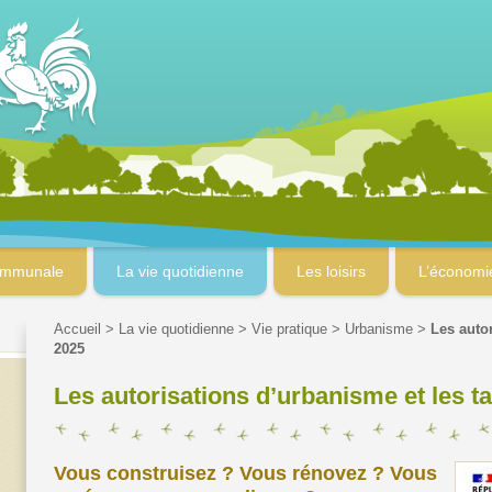
ommunale
La vie quotidienne
Les loisirs
L’économi
Accueil
>
La vie quotidienne
>
Vie pratique
>
Urbanisme
>
Les auto
2025
Les autorisations d’urbanisme et les t
Vous construisez ? Vous rénovez ? Vous