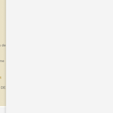
s de
sme
t
 DE