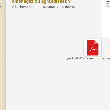
aménagez ou agrandissez ?
J)
A l’achèvement des travaux, vous devrez...
2R
Flyer DGFiP - Taxes d’urbani