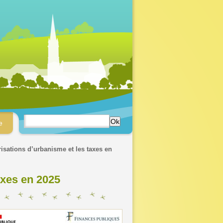
e
risations d’urbanisme et les taxes en
axes en 2025