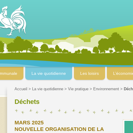
ommunale
La vie quotidienne
Les loisirs
L’économi
Accueil
>
La vie quotidienne
>
Vie pratique
>
Environnement
>
Déch
Déchets
MARS 2025
NOUVELLE ORGANISATION DE LA