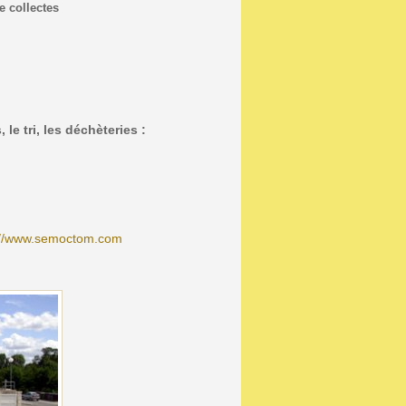
 collectes
M
le tri, les déchèteries :
://www.semoctom.com