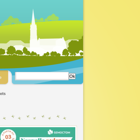
e
ets