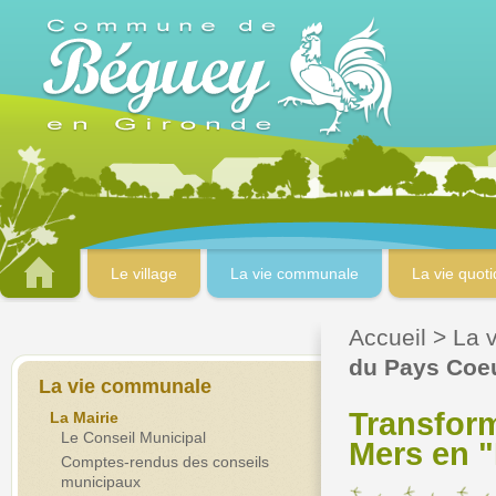
Le village
La vie communale
La vie quot
Accueil
>
La 
du Pays Coeu
La vie communale
Transfor
La Mairie
Le Conseil Municipal
Mers en "
Comptes-rendus des conseils
municipaux